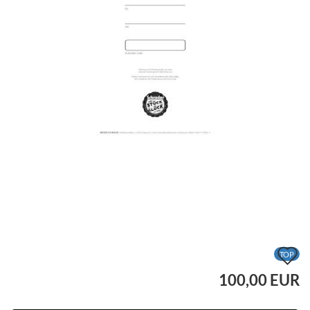
A
TOP
d
100,00 EUR
M