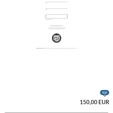
A
TOP
d
150,00 EUR
M